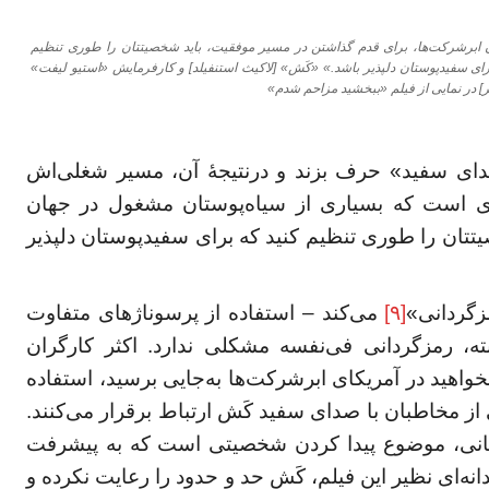
 ابرشرکت‌ها، برای قدم گذاشتن در مسیر موفقیت، باید شخصیتتان را طوری تنظیم
رای سفیدپوستان دلپذیر باشد.» «کَش» [لاکیث استنفیلد] و کارفرمایش «استیو لیفت»
] در نمایی از فیلم «ببخشید مزاحم شدم»
دای سفید» حرف بزند و درنتیجهٔ آن، مسیر شغلی‌اش
ای است که بسیاری از سیاه‌پوستان مشغول در جهان
یتتان را طوری تنظیم کنید که برای سفیدپوستان دلپذیر
زگردانی»
[۹]
می‌کند – استفاده از پرسوناژهای متفاوت
ه، رمزگردانی فی‌نفسه مشکلی ندارد. اکثر کارگران
بخواهید در آمریکای ابرشرکت‌ها به‌جایی برسید، استفاده
 مخاطبان با صدای سفید کَش ارتباط برقرار می‌کنند.
انی، موضوع پیدا کردن شخصیتی است که به پیشرفت
نه‌ای نظیر این فیلم، کَش حد و حدود را رعایت نکرده و