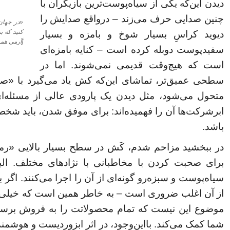
دیدن این‌که یکی از سیاه‌پوست‌ترین بازیگران با
چنین صدایی حرف می‌زند – درواقع صدایش را
«در جهان
کنید که ب
دیوید کراسِ بسیار شوخ و بامزه و بسیار
[آرمی همر
سفیدپوست دوبله کرده است – کنایه بامزه‌ای
است که هیچ‌وقت قدیمی نمی‌شوند. اما در
سطحی عمیق‌تر، تماشای این‌که کش یاد می‌گیرد با «ص
متحول می‌شود، مثل دیدن یک پارودی عالی از مسئله‌
ابرشرکت‌ها آن را فهمیده‌اند: برای موفق شدن، باید شخص
باشد.
در ببخشید مزاحم شدم، کَش در سطح بسیار بالایی «رم
برای صحبت کردن با مخاطبانی با نژادهای مختلف. البت
سیاه‌پوست و سبزه‌رو گونه‌ای از آن را اجرا می‌کنند. اگر 
از آن اغلب ضروری است – به خاطر همین است که خیلی از
موضوع این نیست که تمام محصولاتت را به فروش برس
شما کمک می‌کند. بااین‌وجود، در اثر ابزوردیست و هوشمندا