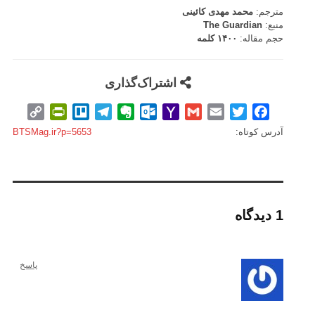
مترجم:
محمد مهدی کائینی
منبع:
The Guardian
حجم مقاله:
۱۴۰۰ کلمه
اشتراک‌گذاری
intFriendly
Copy
Trello
Telegram
Evernote
Outlook.com
Yahoo
Gmail
Email
Twitter
Facebook
Link
Mail
آدرس کوتاه:
BTSMag.ir?p=5653
1 دیدگاه
پاسخ