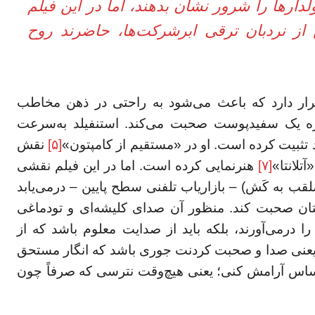
ولدارها را شرور نشان بدهند، اما در این فیلم
 از نردبان ترقی ابرشرکت‌ها، حاضرند روح
رار دارد که باعث می‌شود به راحتی در ذهن مخاطب
ره یک سفیدپوست صحبت می‌کند. استنفیلد به‌سرعت
 تثبیت کرده است. او در «مستقیم از کامپتون»
[۵]
نقش
آتلانتا»
[۷]
هنرنمایی کرده است. اما در این فیلم نقشی
قب به کَش) – بازاریاب تلفنی سطح پایین – درمی‌یابد
تان صحبت کند. منظور آن صدای کلیشه‌ای و تودماغی
رمی‌آورند، بلکه باید از صدایت معلوم باشد که از
یعنی صدا و صحبت کردنت جوری باشد که انگار مستحق
اس آرامش کنی؛ یعنی هیچ‌وقت نترسی که صرفاً چون