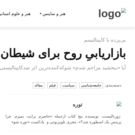
هنر و ساینس
هنر و علوم انسانی
بی‌پرده با کاپیتالیسم
بازاریابیِ روح برای شیطان
آیا «ببخشید مزاحم شدم» شوکه‌کننده‌ترین اثر ضدکاپیتالیستی
دسته‌بندی:
جامعه‌شناسی
سیاست
فیلم
مقاله
توره
ژورنالیست، نویسنده پنج کتاب ازجمله «حاضرم برایت بمیرم: چرا
پرینس یک اسطوره شد؟»، مجری تلویزیونی و پادکست «توره شو»