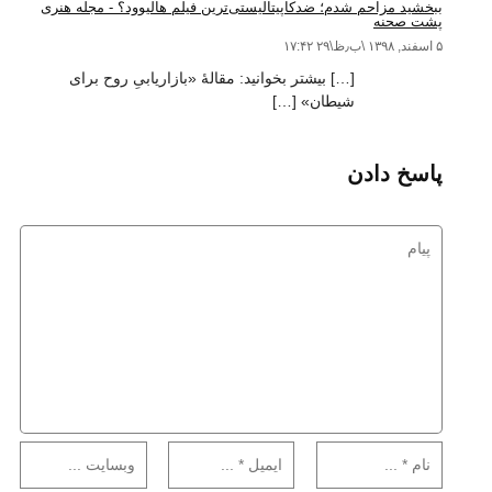
ببخشید مزاحم شدم؛ ضدکاپیتالیستی‌ترین فیلم هالیوود؟ - مجله هنری
پشت صحنه
۵ اسفند, ۱۳۹۸ \ب٫ظ\۲۹ ۱۷:۴۲
[…] بیشتر بخوانید: مقالهٔ «بازاریابیِ روح برای
شیطان» […]
پاسخ دادن