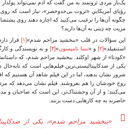
یک‌بار مردی ثروتمند به من گفت که آدم نمی‌تواند پولدار
رؤیای آمریکاییِ «ثروت بی‌حدوحصر»، نیاز است که روی 
چگونه آن‌ها را ترغیب می‌کنید که اجازه دهند روی پشتشان
مزیت چه دِینی به آن‌ها دارید؟
این سؤالات در قلب «ببخشید مزاحم شدم»
[۱]
قرار دارد
Pr
استنفیلد»
[۲]
و «
تسا تامپسون
»
[۳]
و به نویسندگی و کارگ
«کودتا» از شهر اوکلند. ببخشید مزاحم شدم، که داستانش د
یکی از ضدکاپیتالیستی‌ترین فیلم‌هایی است که تابه‌حال 
شرور نشان بدهند، اما در این فیلم شاهد آن هستیم که افر
روح خودشان را هم بفروشند. فیلم نشان می‌دهد که مر
می‌کنند؛ و از آن وحشتناک‌تر، این است که صاحبان و مدیر
حاضرند به چه کارهایی دست بزنند.
«ببخشید مزاحم شدم»، یکی از ضدکاپیتالی