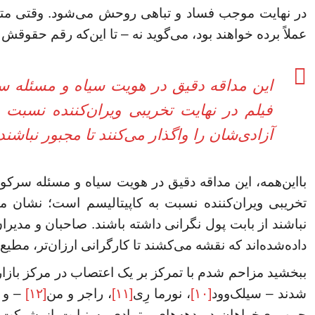
در نهایت موجب فساد و تباهی روحش می‌شود. وقتی متوجه
عملاً برده خواهند بود، می‌گوید نه – تا این‌که رقم حقوقش ر
این مداقه دقیق در هویت سیاه و مسئله سر
فیلم در نهایت تخریبی ویران‌کننده نسبت
آزادی‌شان را واگذار می‌کنند تا مجبور نباشند
بااین‌همه، این مداقه دقیق در هویت سیاه و مسئله سرکوب
تخریبی ویران‌کننده نسبت به کاپیتالیسم است؛ نشان می‌
نباشند از بابت پول نگرانی داشته باشند. صاحبان و مدیران
داده‌شده‌اند که نقشه می‌کشند تا کارگرانی ارزان‌تر، مطیع‌
ببخشید مزاحم شدم با تمرکز بر یک اعتصاب در مرکز بازاری
شدند – سیلک‌وود
[۱۰]
، نورما رِی
[۱۱]
، راجر و من
[۱۲]
– و ا
جمهوری‌خواهان در دهه‌های متمادی به نیابت از شرکت‌ه