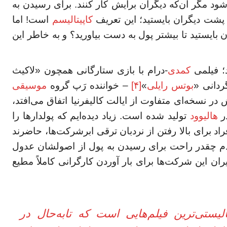
 شود مگر آن‌که دیگران برایش کار کنند. برای رسیدن به
پشت دیگران بایستید؛ این تعریف
کاپیتالیسم
است! اما
 بایستید تا بیشتر پول به دست بیاورید؟ و به خاطر این
؛ فیلمی
کمدی
-درام با بازی ستارگانی همچون «لاکیث
ردانی «
بوتس رایلی
»
[۴]
– خواننده رَپ گروه
موسیقی
ر نسخه‌ای متفاوت از ایالت کالیفرنیا اتفاق می‌افتد،
در
هالیوود
تولید شده است. زیاد دیده‌ایم که پولدارها را
اد برای بالا رفتن از نردبان ترقی ابرشرکت‌ها، حاضرند
دم چقدر راحت برای رسیدن به پول از اصولشان عدول
ان این شرکت‌ها برای بار آوردن کارگرانی کاملاً مطیع
ستی‌ترین فیلم‌هایی است که تابه‌حال در