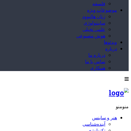
فلسفه
موضوعات ویژه
زنان هالیوود
ساینتولوژی
علمی تخیلی
هوش مصنوعی
ویدئوها
درباره
درباره ما
تماس با ما
همکاری
منو
منو
هنر و ساینس
آینده‌شناسی
تکنولوژی