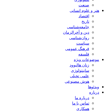
صنعت
هنر و علوم انسانی
اقتصاد
تاریخ
جامعه‌شناسی
دین و آخرالزمان
روان‌شناسی
سیاست
فرهنگ عمومی
فلسفه
موضوعات ویژه
زنان هالیوود
ساینتولوژی
علمی تخیلی
هوش مصنوعی
ویدئوها
درباره
درباره ما
تماس با ما
همکاری