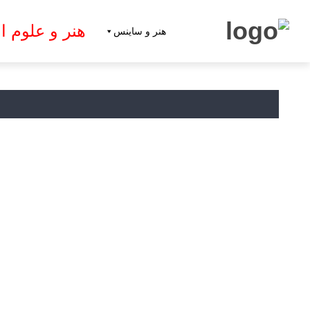
هنر و علوم ا
هنر و ساینس